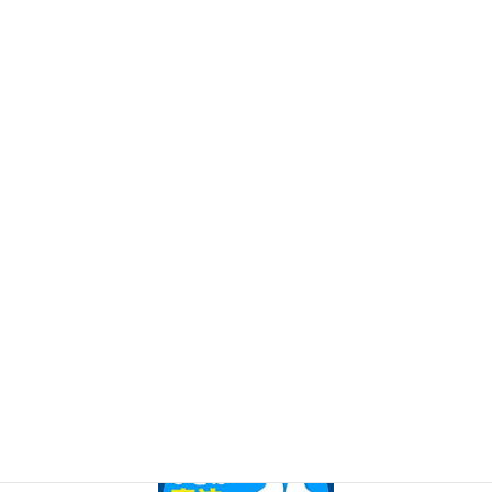
・Ｏ脚専門の体操指導
・自分での姿勢矯正
・Ｏ脚を自分で直す簡単な方法
・顔を整えていく方法
※整体師､セラピスト向けＯ脚矯正指導も行っています。
【Ｏ脚書籍執筆実績】
2016年2月10日