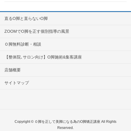
直るO脚と直らないO脚
ZOOMでO脚を正す個別指導の風景
Ｏ脚無料診断・相談
【整体院､サロン向け】O脚施術&集客講座
店舗概要
サイトマップ
Copyright © Ｏ脚を正して美脚になる為のO脚矯正講座 All Rights
Reserved.